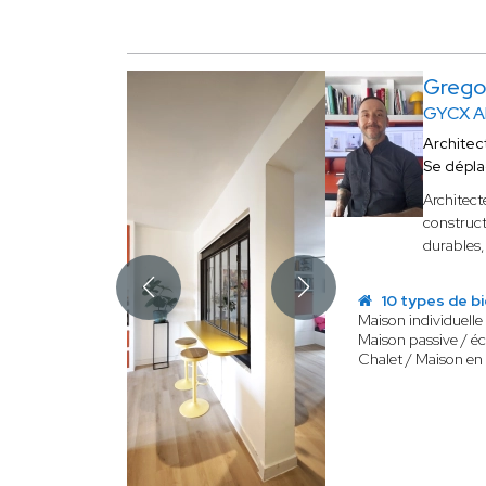
Grego
GYCX A
Architec
Se dépl
Architect
construct
durables,
10 types de b
Maison individuelle
Maison passive / é
Chalet / Maison en