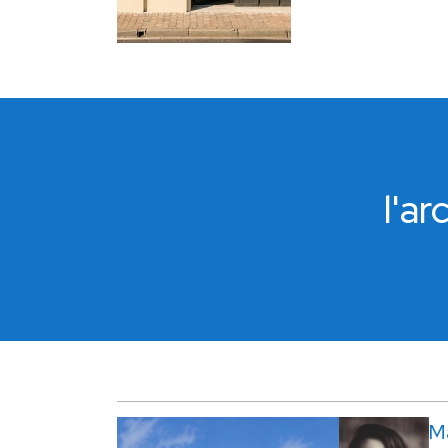
l'a
M