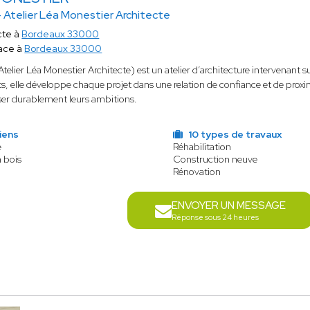
 Atelier Léa Monestier Architecte
cte à
Bordeaux 33000
ace à
Bordeaux 33000
Atelier Léa Monestier Architecte) est un atelier d’architecture intervenant 
nts, elle développe chaque projet dans une relation de confiance et de prox
ser durablement leurs ambitions.
iens
10 types de travaux
e
Réhabilitation
n bois
Construction neuve
Rénovation
ENVOYER UN MESSAGE
Réponse sous 24 heures