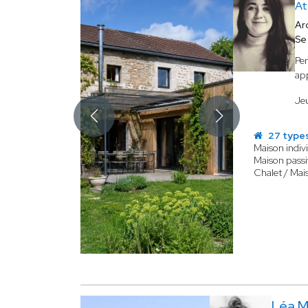
At
Ar
Se
Pen
app
Jeu
27 types
Maison indivi
Maison passi
Chalet / Mai
Léa 