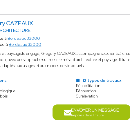
ry CAZEAUX
RCHITECTURE
te à
Bordeaux 33000
ace à
Bordeaux 33000
e et paysagiste engagé, Grégory CAZEAUX accompagne ses clients à chaqu
ion, avec une approche sur mesure mêlant architecture et paysage. Il tran
 adaptés aux usages et aux modes de vie actuels.
iens
12 types de travaux
Réhabilitation
cologique
Rénovation
 bois
Surélévation
ENVOYER UN MESSAGE
Réponse dans l'heure