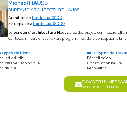
Michaël HAUSS
BUREAU D'ARCHITECTURE HAUSS
Architecte à
Bordeaux 33100
Se déplace à
Bordeaux 33000
Le
bureau d’architecture Hauss
crée des projets sur mesure, allian
contexte, il intervient sur divers programmes, de la conception à la liv
5 types de biens
11 types de trava
n individuelle
Réhabilitation
on passive / écologique
Construction neuve
n de ville
Rénovation
ENVOYER UN MESSAG
Réponse sous 24 heures