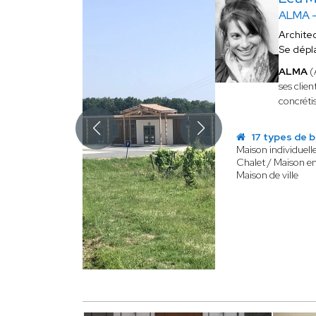
ALMA -
Archite
Se dépl
ALMA
(
ses clie
concréti
17 types de b
Maison individuell
Chalet / Maison e
Maison de ville