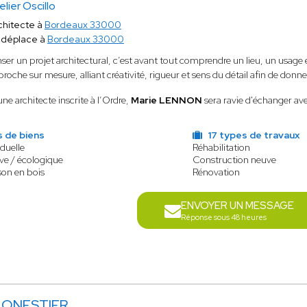
elier Oscillo
chitecte à
Bordeaux 33000
 déplace à
Bordeaux 33000
ser un projet architectural, c’est avant tout comprendre un lieu, un usag
roche sur mesure, alliant créativité, rigueur et sens du détail afin de don
ne architecte inscrite à l’Ordre,
Marie LENNON
sera ravie d'échanger ave
 de biens
17 types de travaux
duelle
Réhabilitation
ve / écologique
Construction neuve
son en bois
Rénovation
ENVOYER UN MESSAGE
Réponse sous 48 heures
MONESTIER