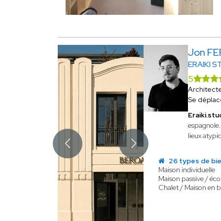
Jon F
ERAIKI S
5
Architect
Se déplac
Eraiki.stu
espagnole.
lieux atypi
26 types de bi
Maison individuelle
Maison passive / éco
Chalet / Maison en b