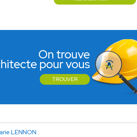
On trouve
rchitecte pour vous
TROUVER
arie LENNON