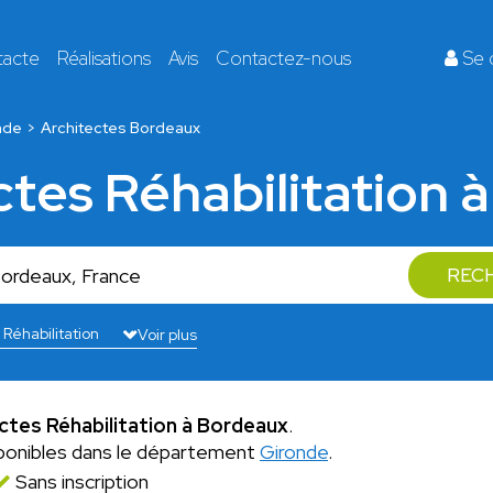
tacte
Réalisations
Avis
Contactez-nous
Se 
nde
Architectes Bordeaux
ctes Réhabilitation
REC
Voir plus
ectes Réhabilitation à Bordeaux
.
ponibles dans le département
Gironde
.
Sans inscription