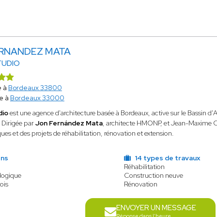
ERNANDEZ MATA
TUDIO
e à
Bordeaux 33800
e à
Bordeaux 33000
dio
est une agence d'architecture basée à Bordeaux, active sur le Bassin d'A
 Dirigée par
Jon Fernández Mata
, architecte HMONP, et Jean-Maxime Cadi
ques et des projets de réhabilitation, rénovation et extension.
ens
14 types de travaux
Réhabilitation
logique
Construction neuve
ois
Rénovation
ENVOYER UN MESSAGE
Réponse dans l'heure